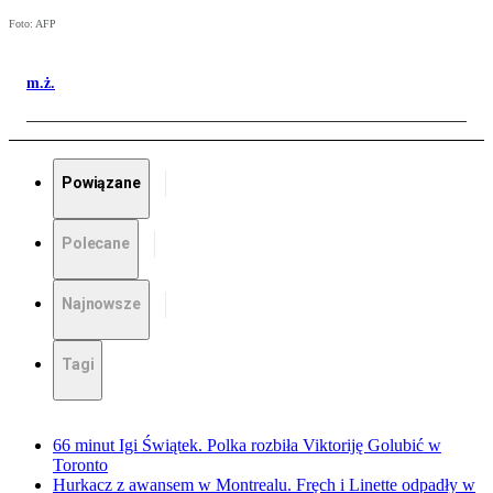
Foto: AFP
m.ż.
Powiązane
Polecane
Najnowsze
Tagi
66 minut Igi Świątek. Polka rozbiła Viktoriję Golubić w
Toronto
Hurkacz z awansem w Montrealu. Fręch i Linette odpadły w