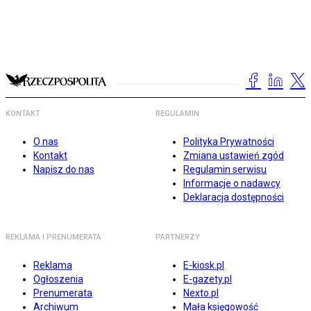
KONTAKT
REGULAMIN
O nas
Polityka Prywatności
Kontakt
Zmiana ustawień zgód
Napisz do nas
Regulamin serwisu
Informacje o nadawcy
Deklaracja dostępności
REKLAMA I PRENUMERATA
PARTNERZY
Reklama
E-kiosk.pl
Ogłoszenia
E-gazety.pl
Prenumerata
Nexto.pl
Archiwum
Mała księgowość