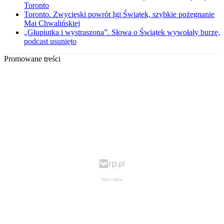
Toronto
Toronto. Zwycięski powrót Igi Świątek, szybkie pożegnanie
Mai Chwalińskiej
„Głupiutka i wystraszona”. Słowa o Świątek wywołały burzę,
podcast usunięto
Promowane treści