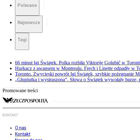
Polecane
Najnowsze
Tagi
66 minut Igi Świątek. Polka rozbiła Viktoriję Golubić w Toron
Hurkacz z awansem w Montrealu. Fręch i Linette odpadły w T
Toronto. Zwycięski powrót Igi Świątek, szybkie pożegnanie M
„Głupiutka i wystraszona”. Słowa o Świątek wywołały burzę, 
Promowane treści
KONTAKT
O nas
Kontakt