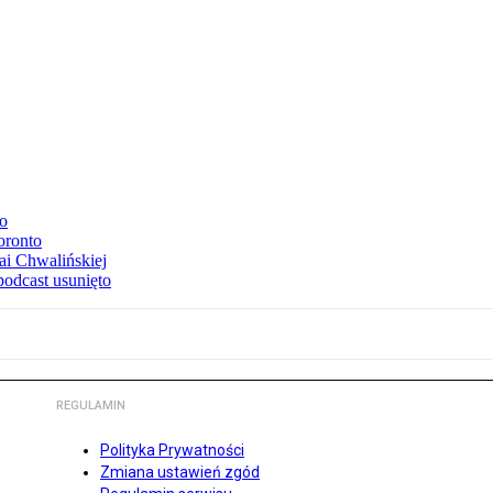
to
oronto
ai Chwalińskiej
podcast usunięto
REGULAMIN
Polityka Prywatności
Zmiana ustawień zgód