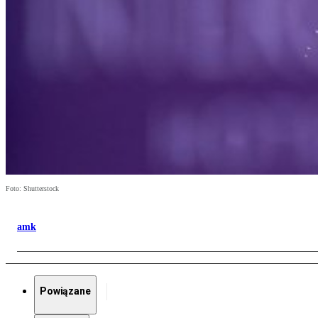
Foto: Shutterstock
amk
Powiązane