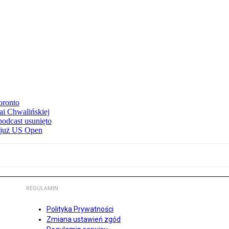
oronto
ai Chwalińskiej
podcast usunięto
e już US Open
REGULAMIN
Polityka Prywatności
Zmiana ustawień zgód