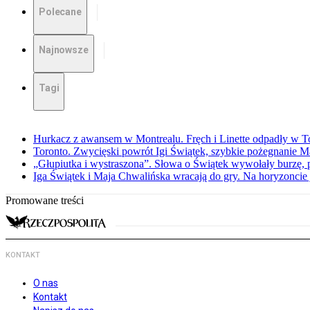
Polecane
Najnowsze
Tagi
Hurkacz z awansem w Montrealu. Fręch i Linette odpadły w T
Toronto. Zwycięski powrót Igi Świątek, szybkie pożegnanie M
„Głupiutka i wystraszona”. Słowa o Świątek wywołały burzę, 
Iga Świątek i Maja Chwalińska wracają do gry. Na horyzonci
Promowane treści
KONTAKT
O nas
Kontakt