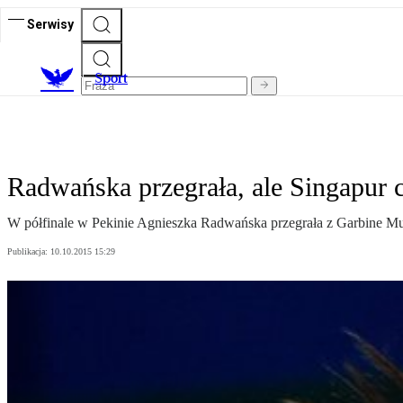
Serwisy
S
port
Radwańska przegrała, ale Singapur 
W półfinale w Pekinie Agnieszka Radwańska przegrała z Garbine Mugur
Publikacja:
10.10.2015 15:29