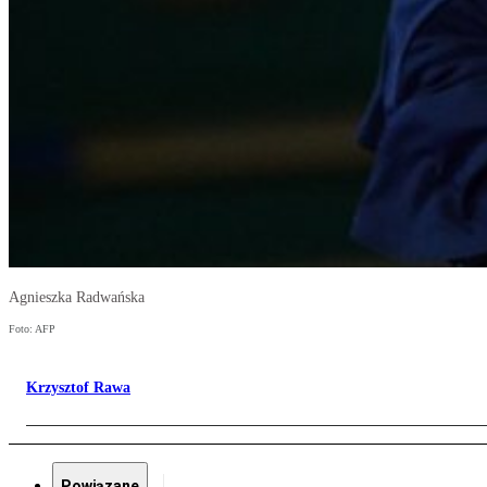
Agnieszka Radwańska
Foto: AFP
Krzysztof Rawa
Powiązane