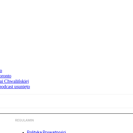
to
oronto
ai Chwalińskiej
podcast usunięto
REGULAMIN
Polityka Prywatności