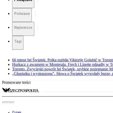
Polecane
Najnowsze
Tagi
66 minut Igi Świątek. Polka rozbiła Viktoriję Golubić w Toron
Hurkacz z awansem w Montrealu. Fręch i Linette odpadły w T
Toronto. Zwycięski powrót Igi Świątek, szybkie pożegnanie M
„Głupiutka i wystraszona”. Słowa o Świątek wywołały burzę, 
Promowane treści
KONTAKT
O nas