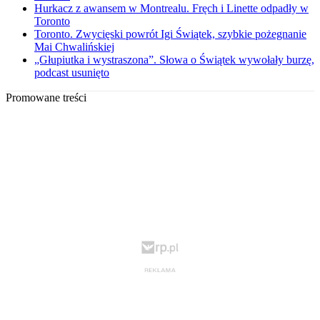
Hurkacz z awansem w Montrealu. Fręch i Linette odpadły w
Toronto
Toronto. Zwycięski powrót Igi Świątek, szybkie pożegnanie
Mai Chwalińskiej
„Głupiutka i wystraszona”. Słowa o Świątek wywołały burzę,
podcast usunięto
Promowane treści