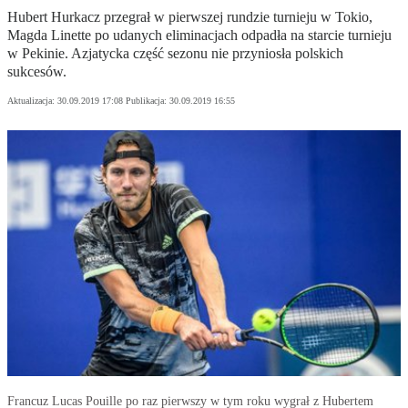
Hubert Hurkacz przegrał w pierwszej rundzie turnieju w Tokio,
Magda Linette po udanych eliminacjach odpadła na starcie turnieju
w Pekinie. Azjatycka część sezonu nie przyniosła polskich
sukcesów.
Aktualizacja:
30.09.2019 17:08
Publikacja:
30.09.2019 16:55
Francuz Lucas Pouille po raz pierwszy w tym roku wygrał z Hubertem