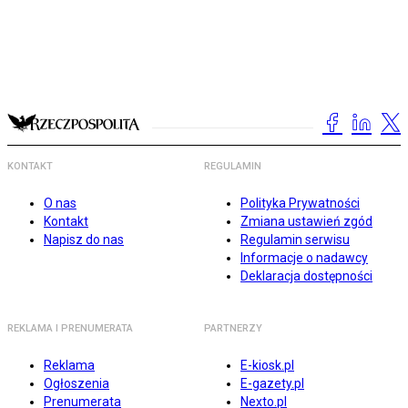
KONTAKT
REGULAMIN
O nas
Polityka Prywatności
Kontakt
Zmiana ustawień zgód
Napisz do nas
Regulamin serwisu
Informacje o nadawcy
Deklaracja dostępności
REKLAMA I PRENUMERATA
PARTNERZY
Reklama
E-kiosk.pl
Ogłoszenia
E-gazety.pl
Prenumerata
Nexto.pl