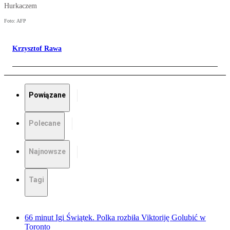
Hurkaczem
Foto: AFP
Krzysztof Rawa
Powiązane
Polecane
Najnowsze
Tagi
66 minut Igi Świątek. Polka rozbiła Viktoriję Golubić w
Toronto