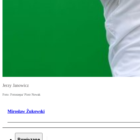
Jerzy Janowicz
Foto: Fotorzepa/ Piotr Nowak
Mirosław Żukowski
Powiązane