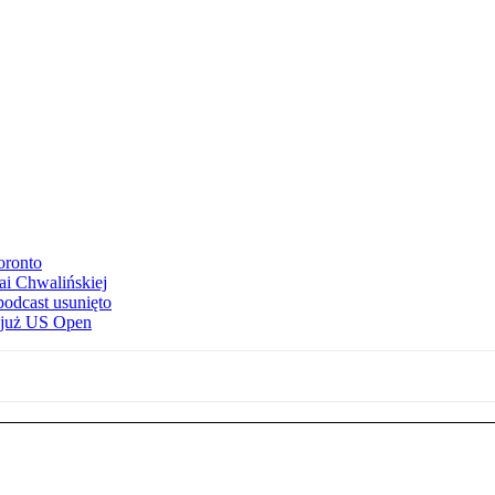
oronto
ai Chwalińskiej
podcast usunięto
e już US Open