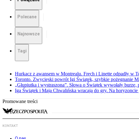
Polecane
Najnowsze
Tagi
Hurkacz z awansem w Montrealu. Fręch i Linette odpadły w T
Toronto. Zwycięski powrót Igi Świątek, szybkie pożegnanie M
„Głupiutka i wystraszona”. Słowa o Świątek wywołały burzę, 
Iga Świątek i Maja Chwalińska wracają do gry. Na horyzonci
Promowane treści
KONTAKT
O nas