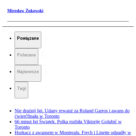
Mirosław Żukowski
Powiązane
Polecane
Najnowsze
Tagi
Nie drażnij Igi. Udany rewanż za Roland Garros i awans do
ćwierćfinału w Toronto
66 minut Igi Świątek. Polka rozbiła Viktoriję Golubić w
Toronto
Hurkacz z awansem w Montrealu. Fręch i Linette odpadły w