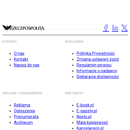
KONTAKT
REGULAMIN
O nas
Polityka Prywatności
Kontakt
Zmiana ustawień zgód
Napisz do nas
Regulamin serwisu
Informacje o nadawcy
Deklaracja dostępności
REKLAMA I PRENUMERATA
PARTNERZY
Reklama
E-kiosk.pl
Ogłoszenia
E-gazety.pl
Prenumerata
Nexto.pl
Archiwum
Mała księgowość
Kancelarierp.pl