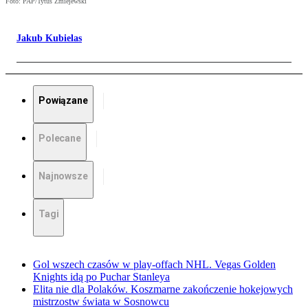
Foto: PAP/Tytus Żmiejewski
Jakub Kubielas
Powiązane
Polecane
Najnowsze
Tagi
Gol wszech czasów w play-offach NHL. Vegas Golden
Knights idą po Puchar Stanleya
Elita nie dla Polaków. Koszmarne zakończenie hokejowych
mistrzostw świata w Sosnowcu