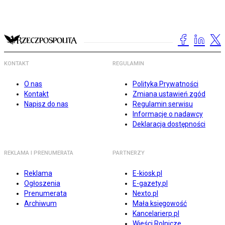
KONTAKT
REGULAMIN
O nas
Polityka Prywatności
Kontakt
Zmiana ustawień zgód
Napisz do nas
Regulamin serwisu
Informacje o nadawcy
Deklaracja dostępności
REKLAMA I PRENUMERATA
PARTNERZY
Reklama
E-kiosk.pl
Ogłoszenia
E-gazety.pl
Prenumerata
Nexto.pl
Archiwum
Mała księgowość
Kancelarierp.pl
Wieści Rolnicze