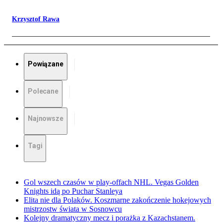
Krzysztof Rawa
Powiązane
Polecane
Najnowsze
Tagi
Gol wszech czasów w play-offach NHL. Vegas Golden
Knights idą po Puchar Stanleya
Elita nie dla Polaków. Koszmarne zakończenie hokejowych
mistrzostw świata w Sosnowcu
Kolejny dramatyczny mecz i porażka z Kazachstanem.