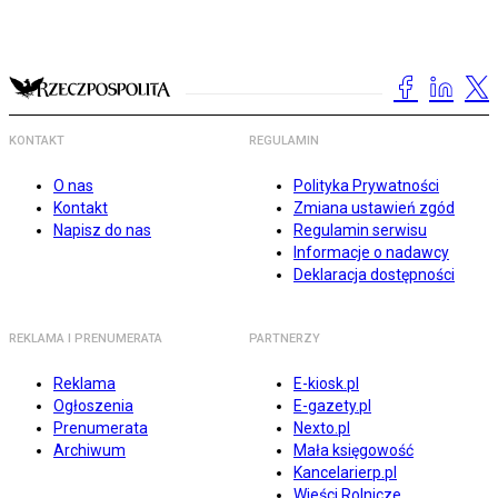
KONTAKT
REGULAMIN
O nas
Polityka Prywatności
Kontakt
Zmiana ustawień zgód
Napisz do nas
Regulamin serwisu
Informacje o nadawcy
Deklaracja dostępności
REKLAMA I PRENUMERATA
PARTNERZY
Reklama
E-kiosk.pl
Ogłoszenia
E-gazety.pl
Prenumerata
Nexto.pl
Archiwum
Mała księgowość
Kancelarierp.pl
Wieści Rolnicze