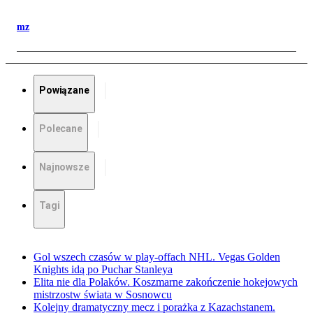
mz
Powiązane
Polecane
Najnowsze
Tagi
Gol wszech czasów w play-offach NHL. Vegas Golden
Knights idą po Puchar Stanleya
Elita nie dla Polaków. Koszmarne zakończenie hokejowych
mistrzostw świata w Sosnowcu
Kolejny dramatyczny mecz i porażka z Kazachstanem.