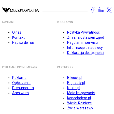
KONTAKT
REGULAMIN
O nas
Polityka Prywatności
Kontakt
Zmiana ustawień zgód
Napisz do nas
Regulamin serwisu
Informacje o nadawcy
Deklaracja dostępności
REKLAMA I PRENUMERATA
PARTNERZY
Reklama
E-kiosk.pl
Ogłoszenia
E-gazety.pl
Prenumerata
Nexto.pl
Archiwum
Mała księgowość
Kancelarierp.pl
Wieści Rolnicze
Życie Warszawy