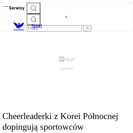
Serwisy
S
port
Cheerleaderki z Korei Północnej
dopingują sportowców