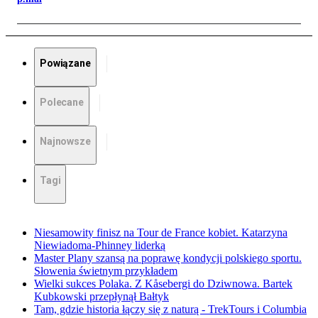
Powiązane
Polecane
Najnowsze
Tagi
Niesamowity finisz na Tour de France kobiet. Katarzyna
Niewiadoma-Phinney liderką
Master Plany szansą na poprawę kondycji polskiego sportu.
Słowenia świetnym przykładem
Wielki sukces Polaka. Z Kåsebergi do Dziwnowa. Bartek
Kubkowski przepłynął Bałtyk
Tam, gdzie historia łączy się z naturą - TrekTours i Columbia