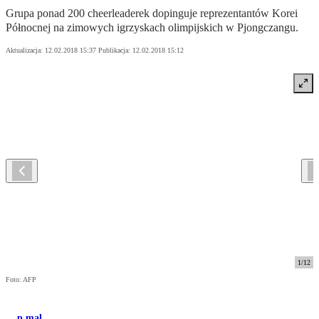
Grupa ponad 200 cheerleaderek dopinguje reprezentantów Korei
Północnej na zimowych igrzyskach olimpijskich w Pjongczangu.
Aktualizacja:
12.02.2018 15:37
Publikacja:
12.02.2018 15:12
1
/
12
Foto: AFP
p.mal