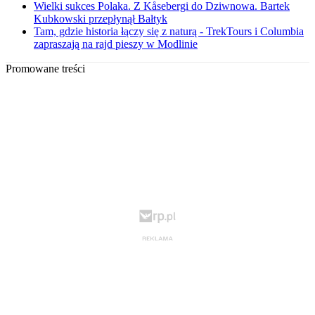
Wielki sukces Polaka. Z Kåsebergi do Dziwnowa. Bartek
Kubkowski przepłynął Bałtyk
Tam, gdzie historia łączy się z naturą - TrekTours i Columbia
zapraszają na rajd pieszy w Modlinie
Promowane treści