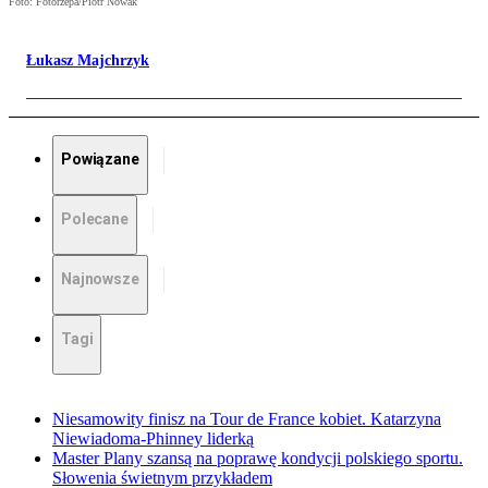
Foto: Fotorzepa/Piotr Nowak
Łukasz Majchrzyk
Powiązane
Polecane
Najnowsze
Tagi
Niesamowity finisz na Tour de France kobiet. Katarzyna
Niewiadoma-Phinney liderką
Master Plany szansą na poprawę kondycji polskiego sportu.
Słowenia świetnym przykładem