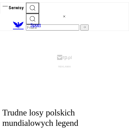
Serwisy
S
port
Trudne losy polskich
mundialowych legend