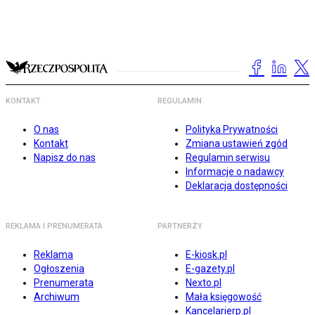
KONTAKT
REGULAMIN
O nas
Polityka Prywatności
Kontakt
Zmiana ustawień zgód
Napisz do nas
Regulamin serwisu
Informacje o nadawcy
Deklaracja dostępności
REKLAMA I PRENUMERATA
PARTNERZY
Reklama
E-kiosk.pl
Ogłoszenia
E-gazety.pl
Prenumerata
Nexto.pl
Archiwum
Mała księgowość
Kancelarierp.pl