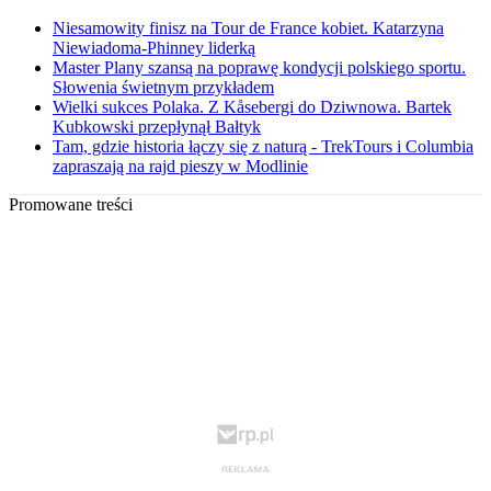
Niesamowity finisz na Tour de France kobiet. Katarzyna
Niewiadoma-Phinney liderką
Master Plany szansą na poprawę kondycji polskiego sportu.
Słowenia świetnym przykładem
Wielki sukces Polaka. Z Kåsebergi do Dziwnowa. Bartek
Kubkowski przepłynął Bałtyk
Tam, gdzie historia łączy się z naturą - TrekTours i Columbia
zapraszają na rajd pieszy w Modlinie
Promowane treści