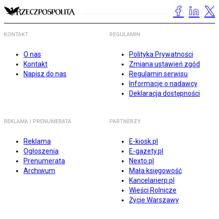
KONTAKT
REGULAMIN
O nas
Polityka Prywatności
Kontakt
Zmiana ustawień zgód
Napisz do nas
Regulamin serwisu
Informacje o nadawcy
Deklaracja dostępności
REKLAMA I PRENUMERATA
PARTNERZY
Reklama
E-kiosk.pl
Ogłoszenia
E-gazety.pl
Prenumerata
Nexto.pl
Archiwum
Mała księgowość
Kancelarierp.pl
Wieści Rolnicze
Życie Warszawy