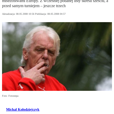
mistrzostwami Europy. Z wcześniej podanej listy skreśli sześciu, a
przed samym turniejem – jeszcze trzech
Aktualizacja:
08.05.2008 10:56
Publikacja:
08.05.2008 04:57
Foto: Fotorzepa
Michał Kołodziejczyk