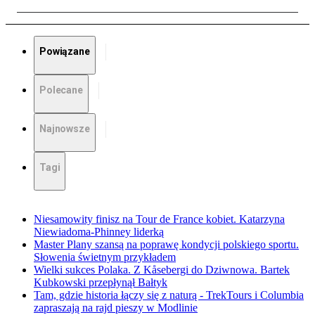
Powiązane
Polecane
Najnowsze
Tagi
Niesamowity finisz na Tour de France kobiet. Katarzyna
Niewiadoma-Phinney liderką
Master Plany szansą na poprawę kondycji polskiego sportu.
Słowenia świetnym przykładem
Wielki sukces Polaka. Z Kåsebergi do Dziwnowa. Bartek
Kubkowski przepłynął Bałtyk
Tam, gdzie historia łączy się z naturą - TrekTours i Columbia
zapraszają na rajd pieszy w Modlinie