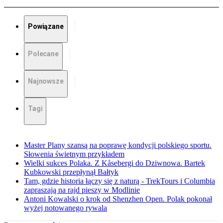
Powiązane
Polecane
Najnowsze
Tagi
Master Plany szansą na poprawę kondycji polskiego sportu.
Słowenia świetnym przykładem
Wielki sukces Polaka. Z Kåsebergi do Dziwnowa. Bartek
Kubkowski przepłynął Bałtyk
Tam, gdzie historia łączy się z naturą - TrekTours i Columbia
zapraszają na rajd pieszy w Modlinie
Antoni Kowalski o krok od Shenzhen Open. Polak pokonał
wyżej notowanego rywala