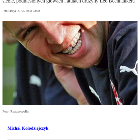
siebie, podniesionych głowach i atutach drużyny Leo Beenhakkera
Publikacja:
27.05.2008 03:08
Foto: Rzeczpospolita
Michał Kołodziejczyk