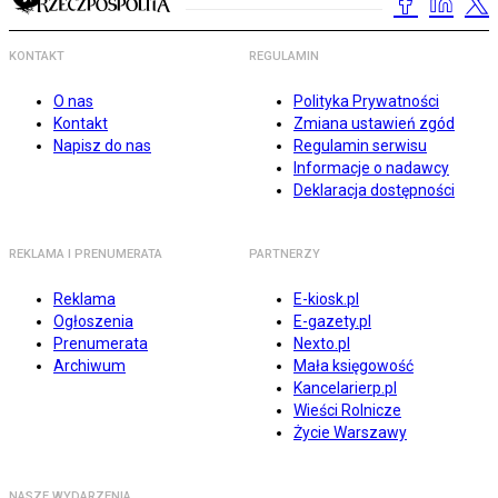
KONTAKT
REGULAMIN
O nas
Polityka Prywatności
Kontakt
Zmiana ustawień zgód
Napisz do nas
Regulamin serwisu
Informacje o nadawcy
Deklaracja dostępności
REKLAMA I PRENUMERATA
PARTNERZY
Reklama
E-kiosk.pl
Ogłoszenia
E-gazety.pl
Prenumerata
Nexto.pl
Archiwum
Mała księgowość
Kancelarierp.pl
Wieści Rolnicze
Życie Warszawy
NASZE WYDARZENIA