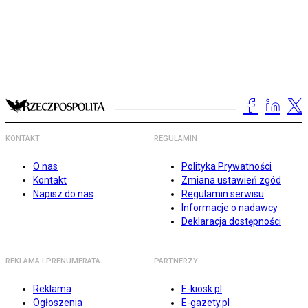
KONTAKT
REGULAMIN
O nas
Polityka Prywatności
Kontakt
Zmiana ustawień zgód
Napisz do nas
Regulamin serwisu
Informacje o nadawcy
Deklaracja dostępności
REKLAMA I PRENUMERATA
PARTNERZY
Reklama
E-kiosk.pl
Ogłoszenia
E-gazety.pl