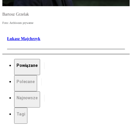
Bartosz Grzelak
Foto: Archiwum prywatne
Łukasz Majchrzyk
Powiązane
Polecane
Najnowsze
Tagi