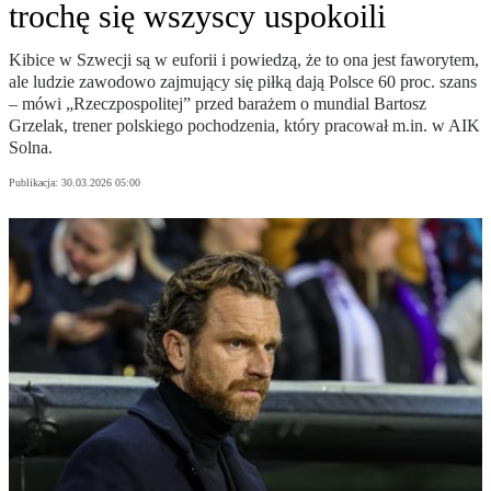
trochę się wszyscy uspokoili
Kibice w Szwecji są w euforii i powiedzą, że to ona jest faworytem,
ale ludzie zawodowo zajmujący się piłką dają Polsce 60 proc. szans
– mówi „Rzeczpospolitej” przed barażem o mundial Bartosz
Grzelak, trener polskiego pochodzenia, który pracował m.in. w AIK
Solna.
Publikacja:
30.03.2026 05:00