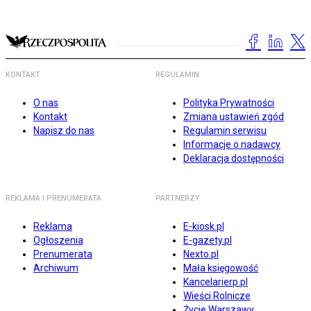
KONTAKT
REGULAMIN
O nas
Polityka Prywatności
Kontakt
Zmiana ustawień zgód
Napisz do nas
Regulamin serwisu
Informacje o nadawcy
Deklaracja dostępności
REKLAMA I PRENUMERATA
PARTNERZY
Reklama
E-kiosk.pl
Ogłoszenia
E-gazety.pl
Prenumerata
Nexto.pl
Archiwum
Mała księgowość
Kancelarierp.pl
Wieści Rolnicze
Życie Warszawy