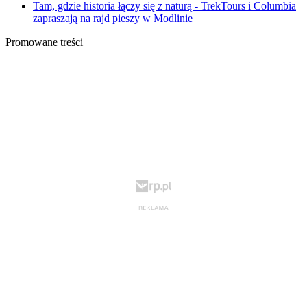
Tam, gdzie historia łączy się z naturą - TrekTours i Columbia
zapraszają na rajd pieszy w Modlinie
Promowane treści