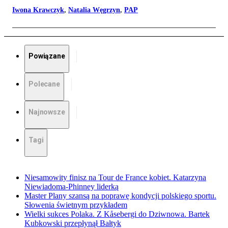
Iwona Krawczyk
,
Natalia Węgrzyn
,
PAP
Powiązane
Polecane
Najnowsze
Tagi
Niesamowity finisz na Tour de France kobiet. Katarzyna
Niewiadoma-Phinney liderką
Master Plany szansą na poprawę kondycji polskiego sportu.
Słowenia świetnym przykładem
Wielki sukces Polaka. Z Kåsebergi do Dziwnowa. Bartek
Kubkowski przepłynął Bałtyk