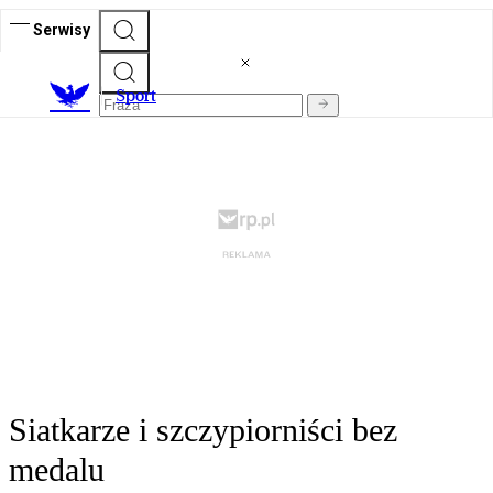
Serwisy
S
port
Siatkarze i szczypiorniści bez
medalu