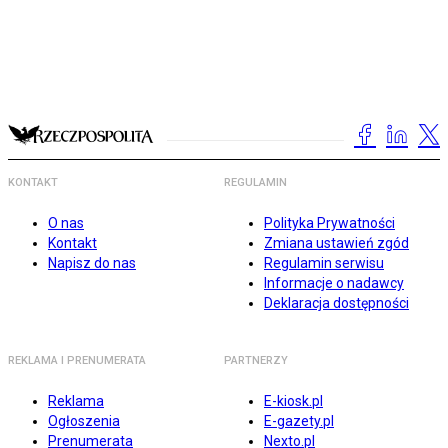
KONTAKT
REGULAMIN
O nas
Polityka Prywatności
Kontakt
Zmiana ustawień zgód
Napisz do nas
Regulamin serwisu
Informacje o nadawcy
Deklaracja dostępności
REKLAMA I PRENUMERATA
PARTNERZY
Reklama
E-kiosk.pl
Ogłoszenia
E-gazety.pl
Prenumerata
Nexto.pl