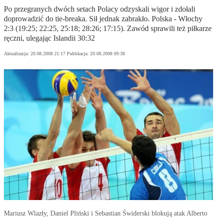
Po przegranych dwóch setach Polacy odzyskali wigor i zdołali
doprowadzić do tie-breaka. Sił jednak zabrakło. Polska - Włochy
2:3 (19:25; 22:25, 25:18; 28:26; 17:15). Zawód sprawili też piłkarze
ręczni, ulegając Islandii 30:32
Aktualizacja:
20.08.2008 21:17
Publikacja:
20.08.2008 09:38
Mariusz Wlazły, Daniel Pliński i Sebastian Świderski blokują atak Alberto