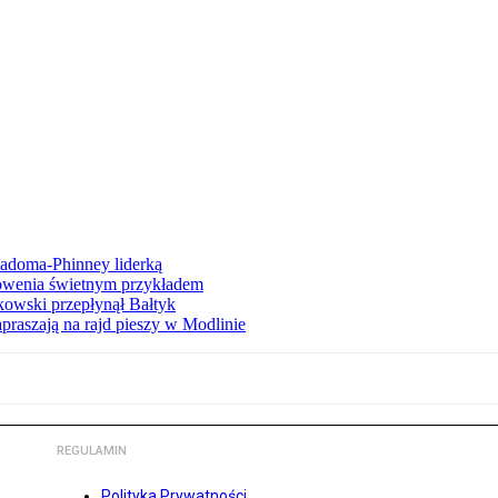
iadoma-Phinney liderką
łowenia świetnym przykładem
owski przepłynął Bałtyk
apraszają na rajd pieszy w Modlinie
REGULAMIN
Polityka Prywatności