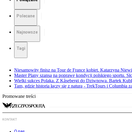
Polecane
Najnowsze
Tagi
Niesamowity finisz na Tour de France kobiet. Katarzyna Niew
Master Plany szansą na poprawę kondycji polskiego sportu. S
Wielki sukces Polaka. Z Kåsebergi do Dziwnowa. Bartek Kubk
Tam, gdzie historia łączy się z naturą - TrekTours i Columbia z
Promowane treści
KONTAKT
O nas