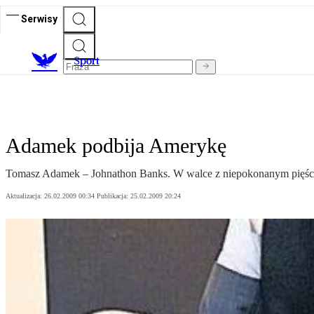
Serwisy
S
port
Adamek podbija Amerykę
Tomasz Adamek – Johnathon Banks. W walce z niepokonanym pięściarze
Aktualizacja:
26.02.2009 00:34
Publikacja:
25.02.2009 20:24