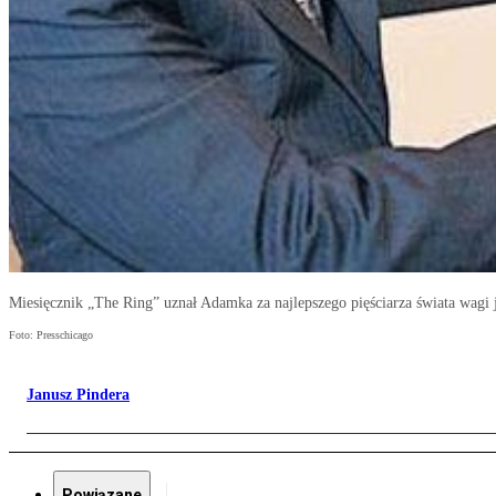
Miesięcznik „The Ring” uznał Adamka za najlepszego pięściarza świata wagi j
Foto: Presschicago
Janusz Pindera
Powiązane