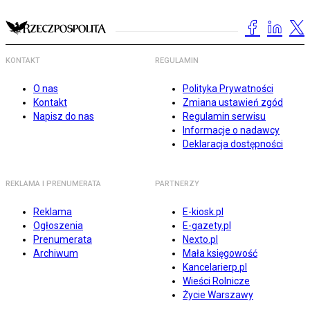
KONTAKT
REGULAMIN
O nas
Polityka Prywatności
Kontakt
Zmiana ustawień zgód
Napisz do nas
Regulamin serwisu
Informacje o nadawcy
Deklaracja dostępności
REKLAMA I PRENUMERATA
PARTNERZY
Reklama
E-kiosk.pl
Ogłoszenia
E-gazety.pl
Prenumerata
Nexto.pl
Archiwum
Mała księgowość
Kancelarierp.pl
Wieści Rolnicze
Życie Warszawy