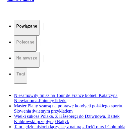
Powiązane
Polecane
Najnowsze
Tagi
Niesamowity finisz na Tour de France kobiet. Katarzyna
Niewiadoma-Phinney liderką
Master Plany szansą na poprawę kondycji polskiego sportu.
Słowenia świetnym przykładem
Wielki sukces Polaka. Z Kåsebergi do Dziwnowa. Bartek
Kubkowski przepłynął Bałtyk
Tam, gdzie historia łączy się z naturą - TrekTours i Columbia