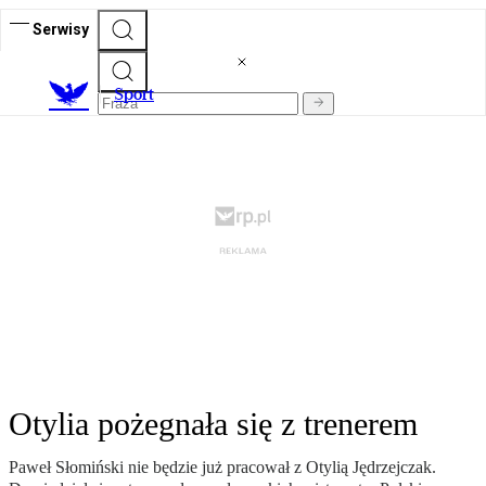
Serwisy
S
port
Otylia pożegnała się z trenerem
Paweł Słomiński nie będzie już pracował z Otylią Jędrzejczak.