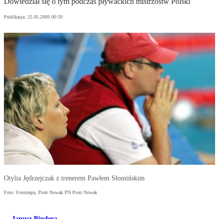
Dowiedział się o tym podczas pływackich mistrzostw Polski
Publikacja:
25.05.2009 00:59
Otylia Jędrzejczak z trenerem Pawłem Słomińskim
Foto: Fotorzepa, Piotr Nowak PN Piotr Nowak
Janusz Pindera