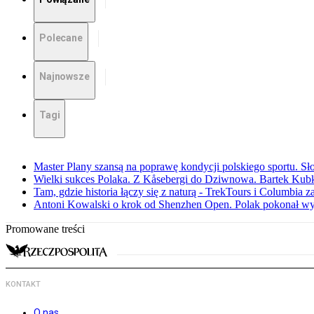
Polecane
Najnowsze
Tagi
Master Plany szansą na poprawę kondycji polskiego sportu. S
Wielki sukces Polaka. Z Kåsebergi do Dziwnowa. Bartek Kubk
Tam, gdzie historia łączy się z naturą - TrekTours i Columbia z
Antoni Kowalski o krok od Shenzhen Open. Polak pokonał w
Promowane treści
KONTAKT
O nas