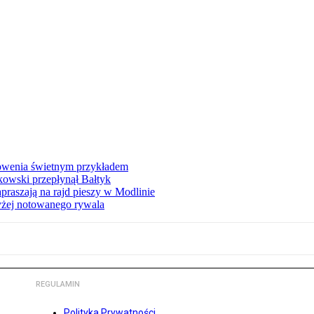
łowenia świetnym przykładem
owski przepłynął Bałtyk
apraszają na rajd pieszy w Modlinie
yżej notowanego rywala
REGULAMIN
Polityka Prywatności