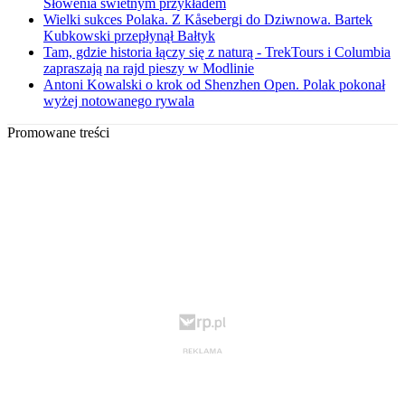
Słowenia świetnym przykładem
Wielki sukces Polaka. Z Kåsebergi do Dziwnowa. Bartek
Kubkowski przepłynął Bałtyk
Tam, gdzie historia łączy się z naturą - TrekTours i Columbia
zapraszają na rajd pieszy w Modlinie
Antoni Kowalski o krok od Shenzhen Open. Polak pokonał
wyżej notowanego rywala
Promowane treści