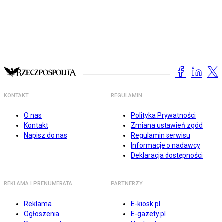
KONTAKT
REGULAMIN
O nas
Polityka Prywatności
Kontakt
Zmiana ustawień zgód
Napisz do nas
Regulamin serwisu
Informacje o nadawcy
Deklaracja dostępności
REKLAMA I PRENUMERATA
PARTNERZY
Reklama
E-kiosk.pl
Ogłoszenia
E-gazety.pl