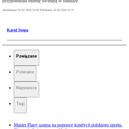
przypominała mumię owiniętą w bandaże.
Aktualizacja:
01.02.2010 22:00
Publikacja:
01.02.2010 21:57
Karol Stopa
Powiązane
Polecane
Najnowsze
Tagi
Master Plany szansą na poprawę kondycji polskiego sportu.