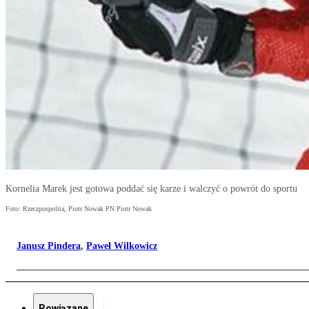
Kornelia Marek jest gotowa poddać się karze i walczyć o powrót do sportu
Foto: Rzeczpospolita, Piotr Nowak PN Piotr Nowak
Janusz Pindera
,
Paweł Wilkowicz
Powiązane