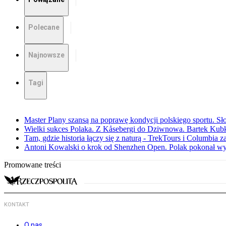
Polecane
Najnowsze
Tagi
Master Plany szansą na poprawę kondycji polskiego sportu. S
Wielki sukces Polaka. Z Kåsebergi do Dziwnowa. Bartek Kubk
Tam, gdzie historia łączy się z naturą - TrekTours i Columbia z
Antoni Kowalski o krok od Shenzhen Open. Polak pokonał w
Promowane treści
KONTAKT
O nas