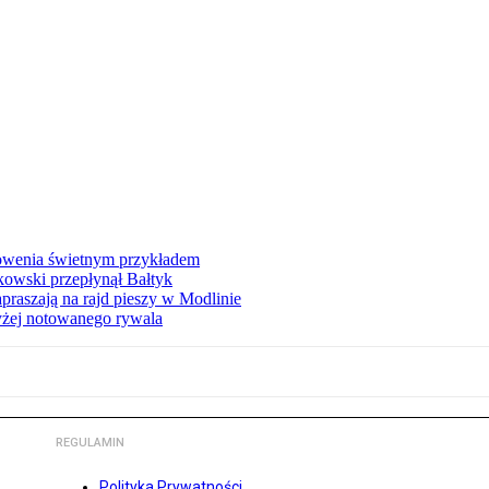
łowenia świetnym przykładem
owski przepłynął Bałtyk
apraszają na rajd pieszy w Modlinie
yżej notowanego rywala
REGULAMIN
Polityka Prywatności