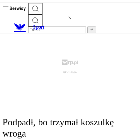
Serwisy
S
port
Podpadł, bo trzymał koszulkę
wroga