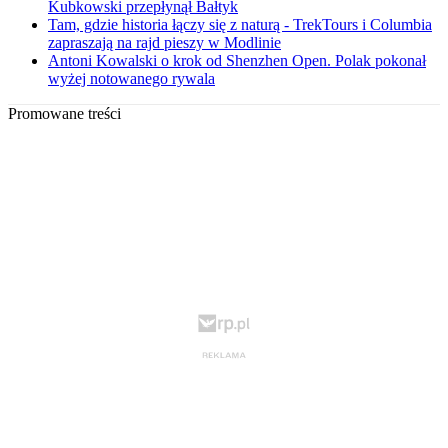
Kubkowski przepłynął Bałtyk
Tam, gdzie historia łączy się z naturą - TrekTours i Columbia
zapraszają na rajd pieszy w Modlinie
Antoni Kowalski o krok od Shenzhen Open. Polak pokonał
wyżej notowanego rywala
Promowane treści