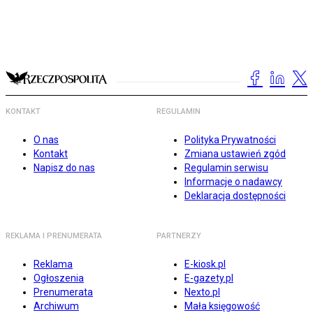
KONTAKT
REGULAMIN
O nas
Polityka Prywatności
Kontakt
Zmiana ustawień zgód
Napisz do nas
Regulamin serwisu
Informacje o nadawcy
Deklaracja dostępności
REKLAMA I PRENUMERATA
PARTNERZY
Reklama
E-kiosk.pl
Ogłoszenia
E-gazety.pl
Prenumerata
Nexto.pl
Archiwum
Mała księgowość