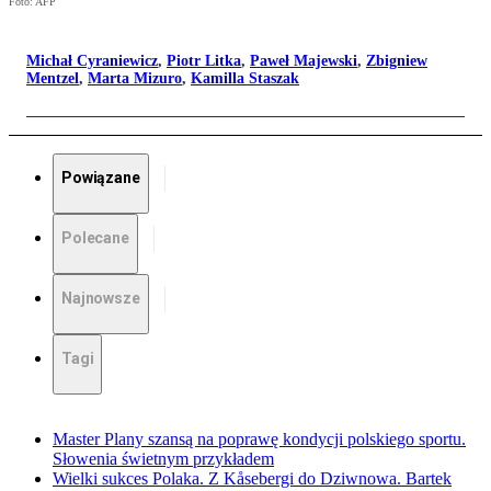
Foto: AFP
Michał Cyraniewicz
,
Piotr Litka
,
Paweł Majewski
,
Zbigniew
Mentzel
,
Marta Mizuro
,
Kamilla Staszak
Powiązane
Polecane
Najnowsze
Tagi
Master Plany szansą na poprawę kondycji polskiego sportu.
Słowenia świetnym przykładem
Wielki sukces Polaka. Z Kåsebergi do Dziwnowa. Bartek