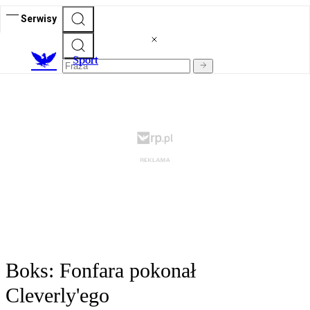
Serwisy
S
port
Boks: Fonfara pokonał
Cleverly'ego