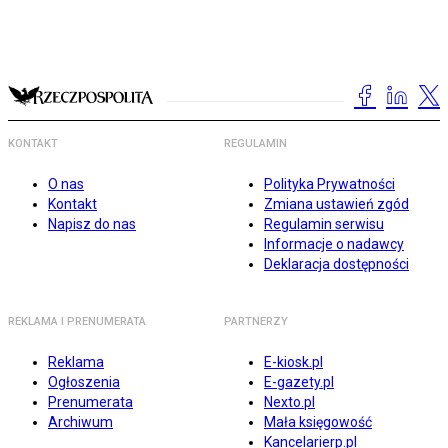
KONTAKT
REGULAMIN
O nas
Polityka Prywatności
Kontakt
Zmiana ustawień zgód
Napisz do nas
Regulamin serwisu
Informacje o nadawcy
Deklaracja dostępności
REKLAMA I PRENUMERATA
PARTNERZY
Reklama
E-kiosk.pl
Ogłoszenia
E-gazety.pl
Prenumerata
Nexto.pl
Archiwum
Mała księgowość
Kancelarierp.pl