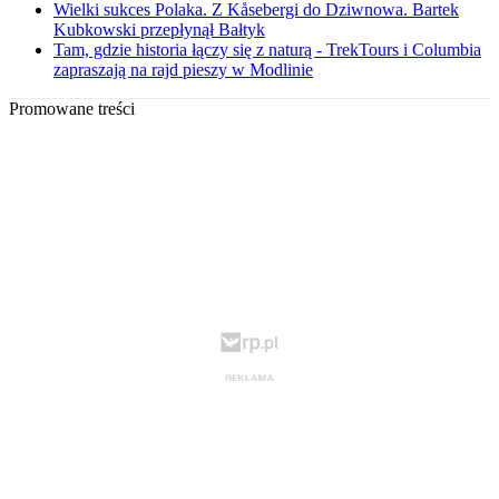
Wielki sukces Polaka. Z Kåsebergi do Dziwnowa. Bartek
Kubkowski przepłynął Bałtyk
Tam, gdzie historia łączy się z naturą - TrekTours i Columbia
zapraszają na rajd pieszy w Modlinie
Promowane treści