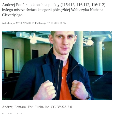
Andrzej Fonfara pokonał na punkty (115:113, 116:112, 116:112)
byłego mistrza świata kategorii półciężkiej Walijczyka Nathana
Cleverly'ego.
Aktualizacja:
17.10.2015 09:05
Publikacja:
17.10.2015 08:55
Andrzej Fonfara. Fot. Flickr/ lic. CC BY-SA 2.0