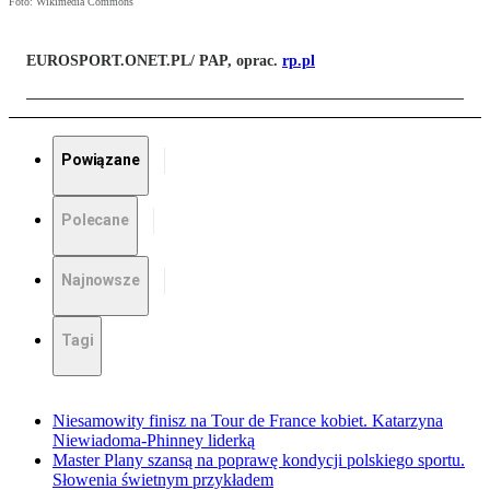
Foto: Wikimedia Commons
EUROSPORT.ONET.PL/ PAP, oprac.
rp.pl
Powiązane
Polecane
Najnowsze
Tagi
Niesamowity finisz na Tour de France kobiet. Katarzyna
Niewiadoma-Phinney liderką
Master Plany szansą na poprawę kondycji polskiego sportu.
Słowenia świetnym przykładem