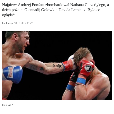
Najpierw Andrzej Fonfara zbombardował Nathana Cleverly'ego, a
dzień później Giennadij Gołowkin Davida Lemieux. Było co
oglądać.
Publikacja:
18.10.2015 19:27
10 zdjęć
Zobacz
Foto: AFP