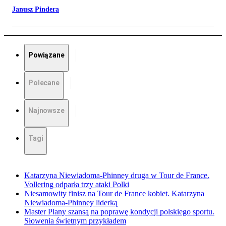
Janusz Pindera
Powiązane
Polecane
Najnowsze
Tagi
Katarzyna Niewiadoma-Phinney druga w Tour de France.
Vollering odparła trzy ataki Polki
Niesamowity finisz na Tour de France kobiet. Katarzyna
Niewiadoma-Phinney liderką
Master Plany szansą na poprawę kondycji polskiego sportu.
Słowenia świetnym przykładem