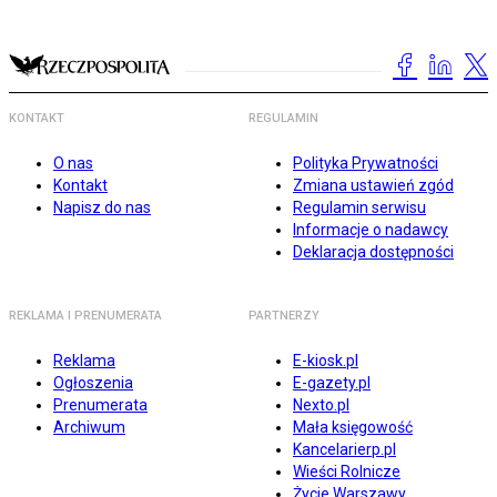
KONTAKT
REGULAMIN
O nas
Polityka Prywatności
Kontakt
Zmiana ustawień zgód
Napisz do nas
Regulamin serwisu
Informacje o nadawcy
Deklaracja dostępności
REKLAMA I PRENUMERATA
PARTNERZY
Reklama
E-kiosk.pl
Ogłoszenia
E-gazety.pl
Prenumerata
Nexto.pl
Archiwum
Mała księgowość
Kancelarierp.pl
Wieści Rolnicze
Życie Warszawy