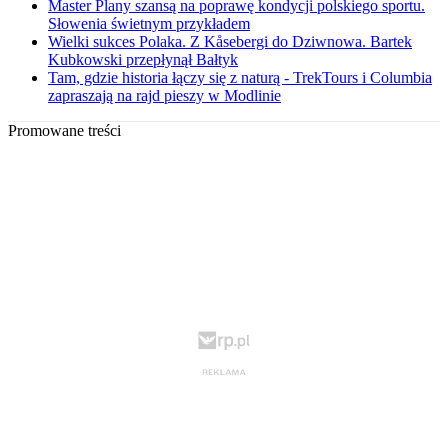
Master Plany szansą na poprawę kondycji polskiego sportu.
Słowenia świetnym przykładem
Wielki sukces Polaka. Z Kåsebergi do Dziwnowa. Bartek
Kubkowski przepłynął Bałtyk
Tam, gdzie historia łączy się z naturą - TrekTours i Columbia
zapraszają na rajd pieszy w Modlinie
Promowane treści