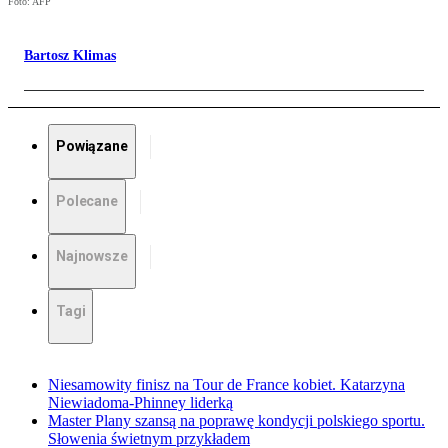
Foto: AFP
Bartosz Klimas
Powiązane
Polecane
Najnowsze
Tagi
Niesamowity finisz na Tour de France kobiet. Katarzyna
Niewiadoma-Phinney liderką
Master Plany szansą na poprawę kondycji polskiego sportu.
Słowenia świetnym przykładem