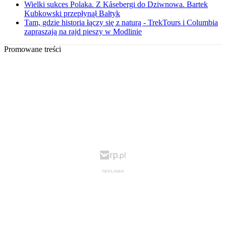
Wielki sukces Polaka. Z Kåsebergi do Dziwnowa. Bartek
Kubkowski przepłynął Bałtyk
Tam, gdzie historia łączy się z naturą - TrekTours i Columbia
zapraszają na rajd pieszy w Modlinie
Promowane treści