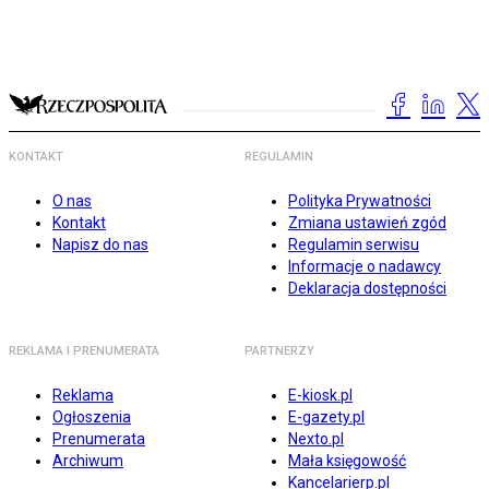
KONTAKT
REGULAMIN
O nas
Polityka Prywatności
Kontakt
Zmiana ustawień zgód
Napisz do nas
Regulamin serwisu
Informacje o nadawcy
Deklaracja dostępności
REKLAMA I PRENUMERATA
PARTNERZY
Reklama
E-kiosk.pl
Ogłoszenia
E-gazety.pl
Prenumerata
Nexto.pl
Archiwum
Mała księgowość
Kancelarierp.pl