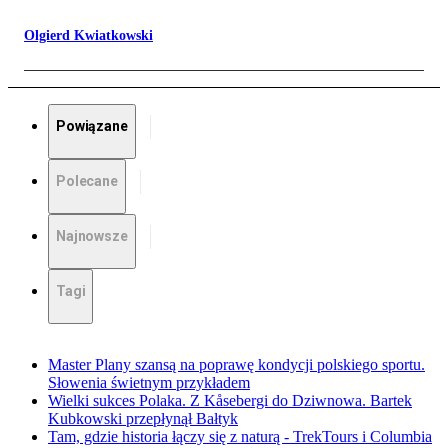
Olgierd Kwiatkowski
Powiązane
Polecane
Najnowsze
Tagi
Master Plany szansą na poprawę kondycji polskiego sportu.
Słowenia świetnym przykładem
Wielki sukces Polaka. Z Kåsebergi do Dziwnowa. Bartek
Kubkowski przepłynął Bałtyk
Tam, gdzie historia łączy się z naturą - TrekTours i Columbia