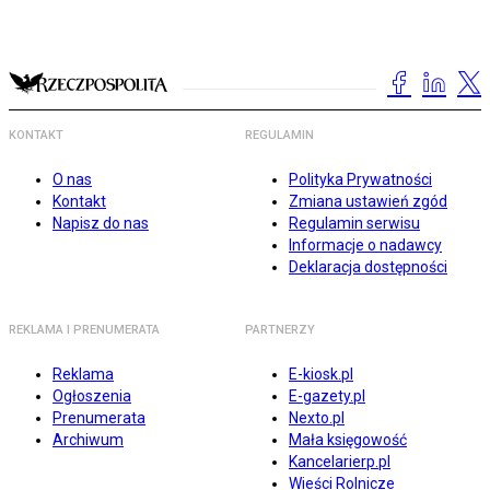
KONTAKT
REGULAMIN
O nas
Polityka Prywatności
Kontakt
Zmiana ustawień zgód
Napisz do nas
Regulamin serwisu
Informacje o nadawcy
Deklaracja dostępności
REKLAMA I PRENUMERATA
PARTNERZY
Reklama
E-kiosk.pl
Ogłoszenia
E-gazety.pl
Prenumerata
Nexto.pl
Archiwum
Mała księgowość
Kancelarierp.pl
Wieści Rolnicze