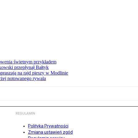
łowenia świetnym przykładem
owski przepłynął Bałtyk
apraszają na rajd pieszy w Modlinie
yżej notowanego rywala
REGULAMIN
Polityka Prywatności
Zmiana ustawień zgód