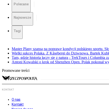
Polecane
Najnowsze
Tagi
Master Plany szansą na poprawę kondycji polskiego sportu. S
Wielki sukces Polaka. Z Kåsebergi do Dziwnowa. Bartek Kubk
Tam, gdzie historia łączy się z naturą - TrekTours i Columbia z
Antoni Kowalski o krok od Shenzhen Open. Polak pokonał w
Promowane treści
KONTAKT
O nas
Kontakt