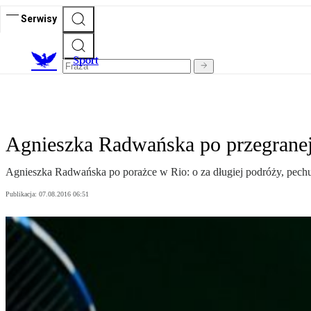
Serwisy
S
port
Agnieszka Radwańska po przegranej
Agnieszka Radwańska po porażce w Rio: o za długiej podróży, pechu,
Publikacja:
07.08.2016 06:51