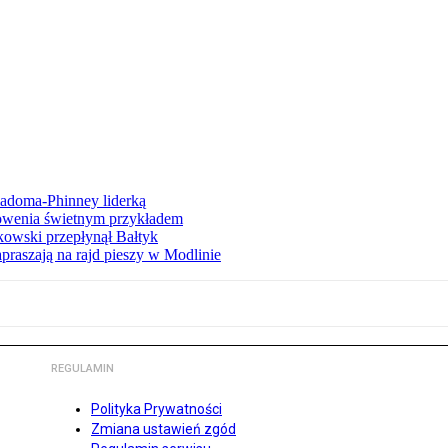
iadoma-Phinney liderką
łowenia świetnym przykładem
owski przepłynął Bałtyk
apraszają na rajd pieszy w Modlinie
REGULAMIN
Polityka Prywatności
Zmiana ustawień zgód