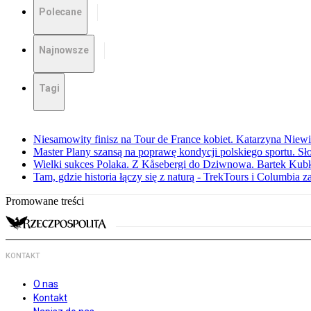
Polecane
Najnowsze
Tagi
Niesamowity finisz na Tour de France kobiet. Katarzyna Niew
Master Plany szansą na poprawę kondycji polskiego sportu. S
Wielki sukces Polaka. Z Kåsebergi do Dziwnowa. Bartek Kubk
Tam, gdzie historia łączy się z naturą - TrekTours i Columbia z
Promowane treści
KONTAKT
O nas
Kontakt