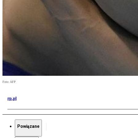
Foto: AFP
rp.pl
Powiązane