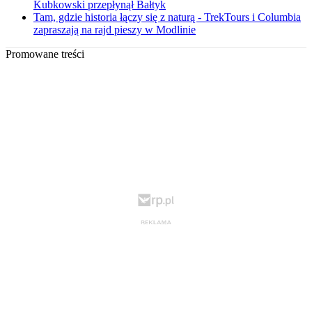
Kubkowski przepłynął Bałtyk
Tam, gdzie historia łączy się z naturą - TrekTours i Columbia
zapraszają na rajd pieszy w Modlinie
Promowane treści