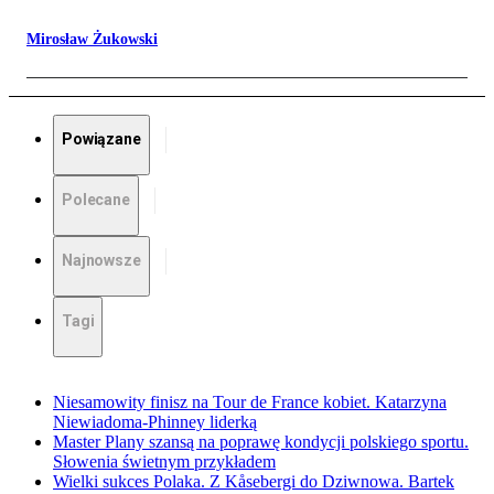
Mirosław Żukowski
Powiązane
Polecane
Najnowsze
Tagi
Niesamowity finisz na Tour de France kobiet. Katarzyna
Niewiadoma-Phinney liderką
Master Plany szansą na poprawę kondycji polskiego sportu.
Słowenia świetnym przykładem
Wielki sukces Polaka. Z Kåsebergi do Dziwnowa. Bartek