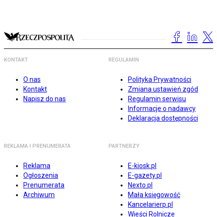
KONTAKT
REGULAMIN
O nas
Polityka Prywatności
Kontakt
Zmiana ustawień zgód
Napisz do nas
Regulamin serwisu
Informacje o nadawcy
Deklaracja dostępności
REKLAMA I PRENUMERATA
PARTNERZY
Reklama
E-kiosk.pl
Ogłoszenia
E-gazety.pl
Prenumerata
Nexto.pl
Archiwum
Mała księgowość
Kancelarierp.pl
Wieści Rolnicze