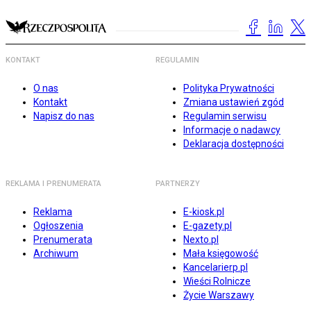
KONTAKT
REGULAMIN
O nas
Polityka Prywatności
Kontakt
Zmiana ustawień zgód
Napisz do nas
Regulamin serwisu
Informacje o nadawcy
Deklaracja dostępności
REKLAMA I PRENUMERATA
PARTNERZY
Reklama
E-kiosk.pl
Ogłoszenia
E-gazety.pl
Prenumerata
Nexto.pl
Archiwum
Mała księgowość
Kancelarierp.pl
Wieści Rolnicze
Życie Warszawy