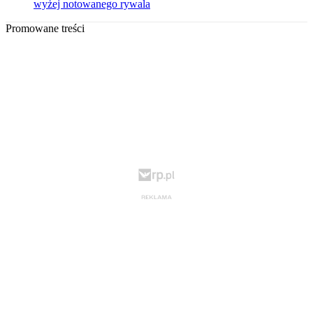
wyżej notowanego rywala
Promowane treści