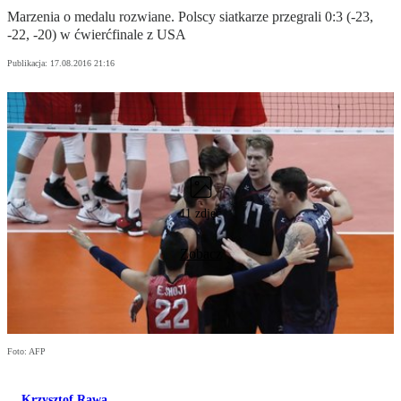
Marzenia o medalu rozwiane. Polscy siatkarze przegrali 0:3 (-23,
-22, -20) w ćwierćfinale z USA
Publikacja:
17.08.2016 21:16
11 zdjęć
Zobacz
Foto: AFP
Krzysztof Rawa