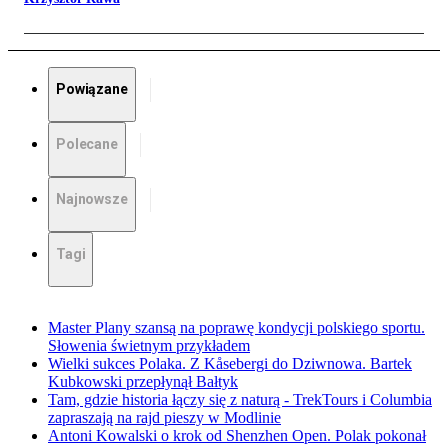
Powiązane
Polecane
Najnowsze
Tagi
Master Plany szansą na poprawę kondycji polskiego sportu.
Słowenia świetnym przykładem
Wielki sukces Polaka. Z Kåsebergi do Dziwnowa. Bartek
Kubkowski przepłynął Bałtyk
Tam, gdzie historia łączy się z naturą - TrekTours i Columbia
zapraszają na rajd pieszy w Modlinie
Antoni Kowalski o krok od Shenzhen Open. Polak pokonał