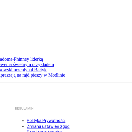
iadoma-Phinney liderką
łowenia świetnym przykładem
owski przepłynął Bałtyk
apraszają na rajd pieszy w Modlinie
REGULAMIN
Polityka Prywatności
Zmiana ustawień zgód