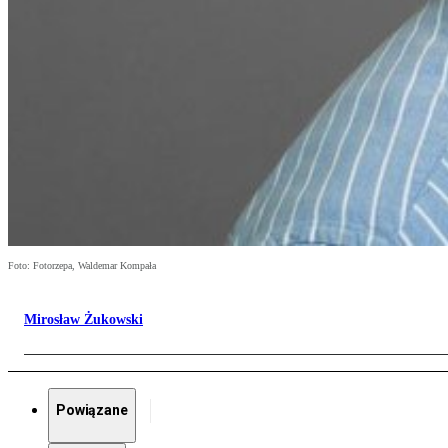
Foto: Fotorzepa, Waldemar Kompała
Mirosław Żukowski
Powiązane