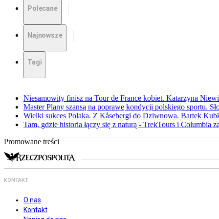
Polecane
Najnowsze
Tagi
Niesamowity finisz na Tour de France kobiet. Katarzyna Niew
Master Plany szansą na poprawę kondycji polskiego sportu. S
Wielki sukces Polaka. Z Kåsebergi do Dziwnowa. Bartek Kubk
Tam, gdzie historia łączy się z naturą - TrekTours i Columbia z
Promowane treści
KONTAKT
O nas
Kontakt