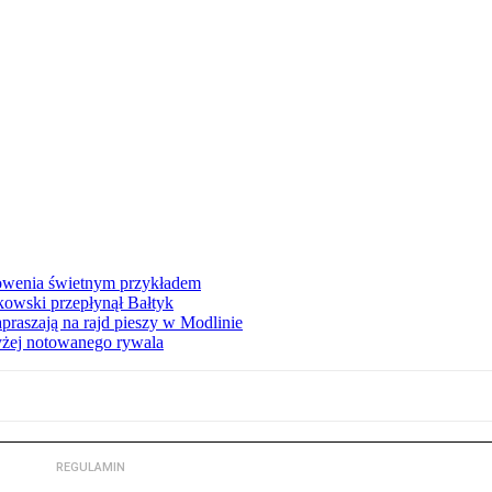
łowenia świetnym przykładem
owski przepłynął Bałtyk
apraszają na rajd pieszy w Modlinie
yżej notowanego rywala
REGULAMIN