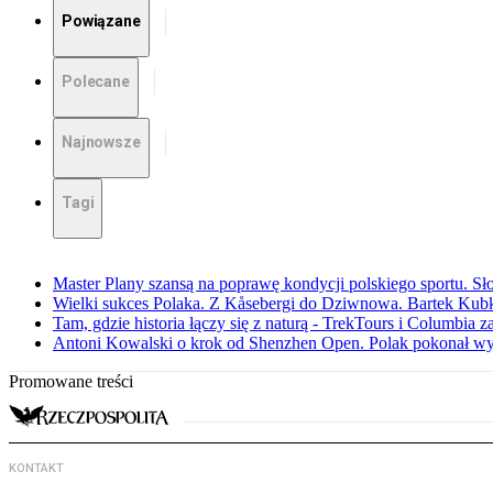
Powiązane
Polecane
Najnowsze
Tagi
Master Plany szansą na poprawę kondycji polskiego sportu. S
Wielki sukces Polaka. Z Kåsebergi do Dziwnowa. Bartek Kubk
Tam, gdzie historia łączy się z naturą - TrekTours i Columbia z
Antoni Kowalski o krok od Shenzhen Open. Polak pokonał w
Promowane treści
KONTAKT