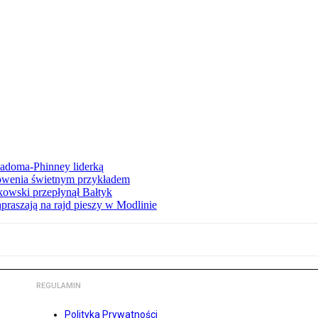
iadoma-Phinney liderką
łowenia świetnym przykładem
owski przepłynął Bałtyk
apraszają na rajd pieszy w Modlinie
REGULAMIN
Polityka Prywatności