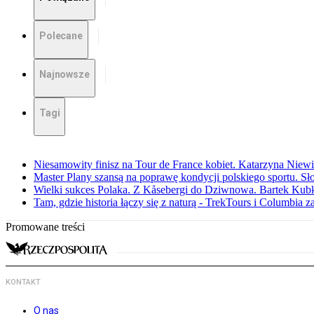
Polecane
Najnowsze
Tagi
Niesamowity finisz na Tour de France kobiet. Katarzyna Niew
Master Plany szansą na poprawę kondycji polskiego sportu. S
Wielki sukces Polaka. Z Kåsebergi do Dziwnowa. Bartek Kubk
Tam, gdzie historia łączy się z naturą - TrekTours i Columbia z
Promowane treści
KONTAKT
O nas