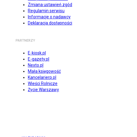
Zmiana ustawień zgód
Regulamin serwisu
Informacje o nadawcy
Deklaracja dostępności
PARTNERZY
E-kiosk.pl
E-gazety.pl
Nexto.pl
Mała księgowość
Kancelarierp.pl
Wieści Rolnicze
Życie Warszawy