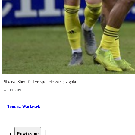
Piłkarze Sheriffa Tyraspol cieszą się z gola
Foto: PAP/EPA
Tomasz Wacławek
Powiązane