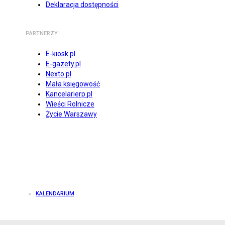
Deklaracja dostępności
PARTNERZY
E-kiosk.pl
E-gazety.pl
Nexto.pl
Mała księgowość
Kancelarierp.pl
Wieści Rolnicze
Życie Warszawy
KALENDARIUM