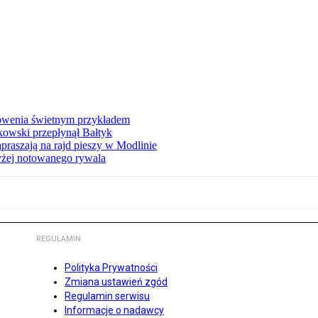
łowenia świetnym przykładem
owski przepłynął Bałtyk
apraszają na rajd pieszy w Modlinie
yżej notowanego rywala
REGULAMIN
Polityka Prywatności
Zmiana ustawień zgód
Regulamin serwisu
Informacje o nadawcy