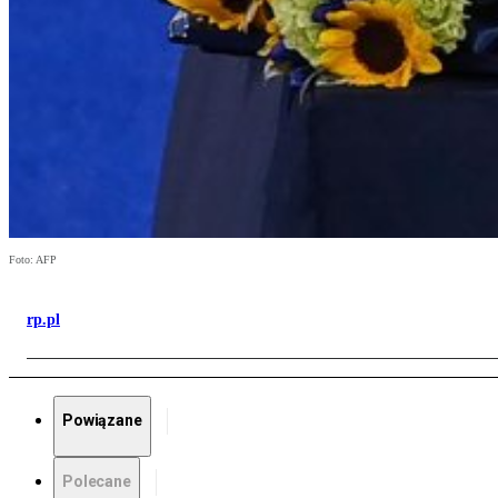
Foto: AFP
rp.pl
Powiązane
Polecane