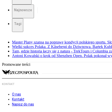
Najnowsze
Tagi
Master Plany szansą na poprawę kondycji polskiego sportu. S
Wielki sukces Polaka. Z Kåsebergi do Dziwnowa. Bartek Kubk
Tam, gdzie historia łączy się z naturą - TrekTours i Columbia z
Antoni Kowalski o krok od Shenzhen Open. Polak pokonał w
Promowane treści
KONTAKT
O nas
Kontakt
Napisz do nas