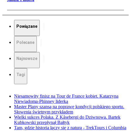
Powiązane
Polecane
Najnowsze
Tagi
Niesamowity finisz na Tour de France kobiet. Katarzyna
Niewiadoma-Phinney liderką
Master Plany szansą na poprawę kondycji polskiego sportu.
Słowenia świetnym przykładem
Wielki sukces Polaka. Z Kåsebergi do Dziwnowa. Bartek
Kubkowski przepłynął Bałtyk
Tam, gdzie historia łączy się z naturą - TrekTours i Columbia