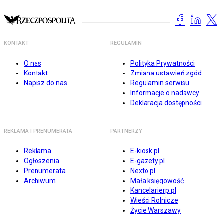
KONTAKT
REGULAMIN
O nas
Polityka Prywatności
Kontakt
Zmiana ustawień zgód
Napisz do nas
Regulamin serwisu
Informacje o nadawcy
Deklaracja dostępności
REKLAMA I PRENUMERATA
PARTNERZY
Reklama
E-kiosk.pl
Ogłoszenia
E-gazety.pl
Prenumerata
Nexto.pl
Archiwum
Mała księgowość
Kancelarierp.pl
Wieści Rolnicze
Życie Warszawy