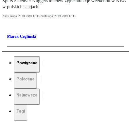
Spurs z Denver Nuggets to telewizyjne atrakcje weekendu w NBA
w polskich stacjach.
Aktualizacja:
29.01.2010 17:45
Publikacja:
29.01.2010 17:43
Marek Cegliński
Powiązane
Polecane
Najnowsze
Tagi