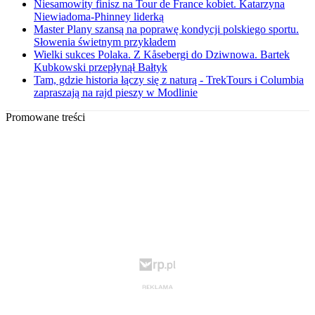
Niesamowity finisz na Tour de France kobiet. Katarzyna
Niewiadoma-Phinney liderką
Master Plany szansą na poprawę kondycji polskiego sportu.
Słowenia świetnym przykładem
Wielki sukces Polaka. Z Kåsebergi do Dziwnowa. Bartek
Kubkowski przepłynął Bałtyk
Tam, gdzie historia łączy się z naturą - TrekTours i Columbia
zapraszają na rajd pieszy w Modlinie
Promowane treści