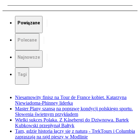
Powiązane
Polecane
Najnowsze
Tagi
Niesamowity finisz na Tour de France kobiet. Katarzyna
Niewiadoma-Phinney liderką
Master Plany szansą na poprawę kondycji polskiego sportu.
Słowenia świetnym przykładem
Wielki sukces Polaka. Z Kåsebergi do Dziwnowa. Bartek
Kubkowski przepłynął Bałtyk
Tam, gdzie historia łączy się z naturą - TrekTours i Columbia
zapraszają na rajd pieszy w Modlinie