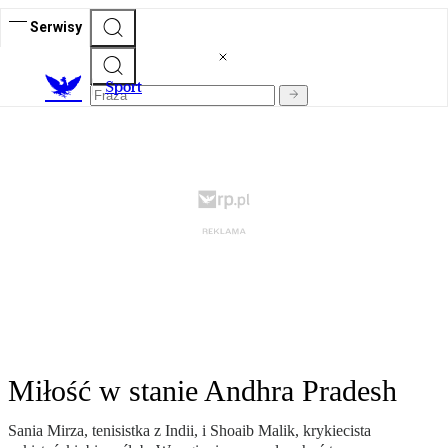
Serwisy
S
port
Miłość w stanie Andhra Pradesh
Sania Mirza, tenisistka z Indii, i Shoaib Malik, krykiecista