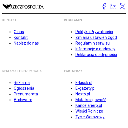
KONTAKT
REGULAMIN
O nas
Polityka Prywatności
Kontakt
Zmiana ustawień zgód
Napisz do nas
Regulamin serwisu
Informacje o nadawcy
Deklaracja dostępności
REKLAMA I PRENUMERATA
PARTNERZY
Reklama
E-kiosk.pl
Ogłoszenia
E-gazety.pl
Prenumerata
Nexto.pl
Archiwum
Mała księgowość
Kancelarierp.pl
Wieści Rolnicze
Życie Warszawy