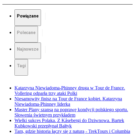
Powiązane
Polecane
Najnowsze
Tagi
Katarzyna Niewiadoma-Phinney druga w Tour de France.
Vollering odparła trzy ataki Polki
Niesamowity finisz na Tour de France kobiet. Katarzyna
Niewiadoma-Phinney liderką
Master Plany szansą na poprawę kondycji polskiego sportu.
Słowenia świetnym przykładem
Wielki sukces Polaka. Z Kåsebergi do Dziwnowa. Bartek
Kubkowski przepłynął Bałtyk
Tam, gdzie historia łączy się z naturą - TrekTours i Columbia