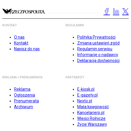
KONTAKT
REGULAMIN
O nas
Polityka Prywatności
Kontakt
Zmiana ustawień zgód
Napisz do nas
Regulamin serwisu
Informacje o nadawcy
Deklaracja dostępności
REKLAMA I PRENUMERATA
PARTNERZY
Reklama
E-kiosk.pl
Ogłoszenia
E-gazety.pl
Prenumerata
Nexto.pl
Archiwum
Mała księgowość
Kancelarierp.pl
Wieści Rolnicze
Życie Warszawy