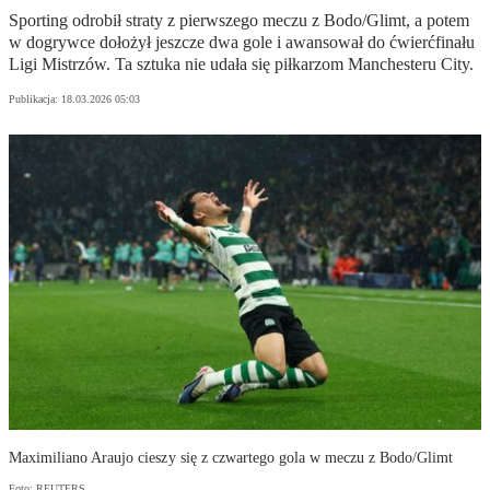
Sporting odrobił straty z pierwszego meczu z Bodo/Glimt, a potem
w dogrywce dołożył jeszcze dwa gole i awansował do ćwierćfinału
Ligi Mistrzów. Ta sztuka nie udała się piłkarzom Manchesteru City.
Publikacja:
18.03.2026 05:03
Maximiliano Araujo cieszy się z czwartego gola w meczu z Bodo/Glimt
Foto: REUTERS