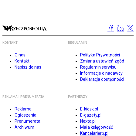
KONTAKT
REGULAMIN
O nas
Polityka Prywatności
Kontakt
Zmiana ustawień zgód
Napisz do nas
Regulamin serwisu
Informacje o nadawcy
Deklaracja dostępności
REKLAMA I PRENUMERATA
PARTNERZY
Reklama
E-kiosk.pl
Ogłoszenia
E-gazety.pl
Prenumerata
Nexto.pl
Archiwum
Mała księgowość
Kancelarierp.pl