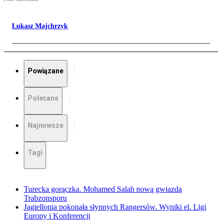
Łukasz Majchrzyk
Powiązane
Polecane
Najnowsze
Tagi
Turecka gorączka. Mohamed Salah nową gwiazdą
Trabzonsporu
Jagiellonia pokonała słynnych Rangersów. Wyniki el. Ligi
Europy i Konferencji