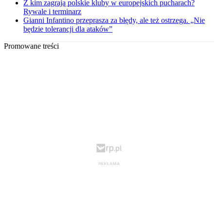
Z kim zagrają polskie kluby w europejskich pucharach?
Rywale i terminarz
Gianni Infantino przeprasza za błędy, ale też ostrzega. „Nie
będzie tolerancji dla ataków”
Promowane treści