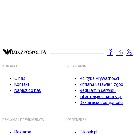
KONTAKT
REGULAMIN
O nas
Polityka Prywatności
Kontakt
Zmiana ustawień zgód
Napisz do nas
Regulamin serwisu
Informacje o nadawcy
Deklaracja dostępności
REKLAMA I PRENUMERATA
PARTNERZY
Reklama
E-kiosk.pl