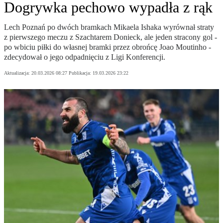
Dogrywka pechowo wypadła z rąk
Lech Poznań po dwóch bramkach Mikaela Ishaka wyrównał straty
z pierwszego meczu z Szachtarem Donieck, ale jeden stracony gol -
po wbiciu piłki do własnej bramki przez obrońcę Joao Moutinho -
zdecydował o jego odpadnięciu z Ligi Konferencji.
Aktualizacja:
20.03.2026 08:27
Publikacja:
19.03.2026 23:22