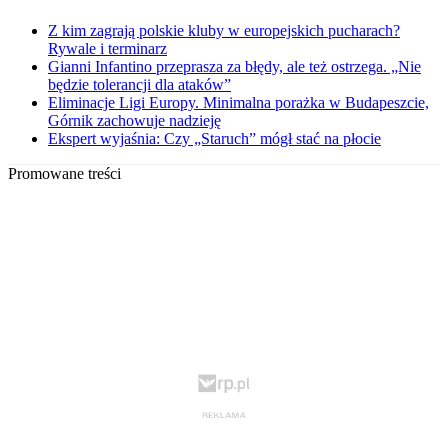
Z kim zagrają polskie kluby w europejskich pucharach?
Rywale i terminarz
Gianni Infantino przeprasza za błędy, ale też ostrzega. „Nie
będzie tolerancji dla ataków”
Eliminacje Ligi Europy. Minimalna porażka w Budapeszcie,
Górnik zachowuje nadzieję
Ekspert wyjaśnia: Czy „Staruch” mógł stać na płocie
Promowane treści