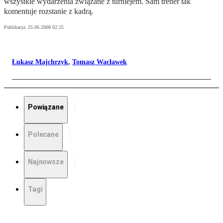
wszystkie wydarzenia związane z turniejem. Sam trener tak
komentuje rozstanie z kadrą.
Publikacja:
25.06.2008 02:25
Łukasz Majchrzyk
,
Tomasz Wacławek
Powiązane
Polecane
Najnowsze
Tagi