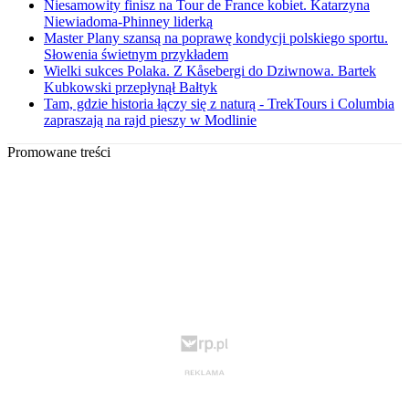
Niesamowity finisz na Tour de France kobiet. Katarzyna
Niewiadoma-Phinney liderką
Master Plany szansą na poprawę kondycji polskiego sportu.
Słowenia świetnym przykładem
Wielki sukces Polaka. Z Kåsebergi do Dziwnowa. Bartek
Kubkowski przepłynął Bałtyk
Tam, gdzie historia łączy się z naturą - TrekTours i Columbia
zapraszają na rajd pieszy w Modlinie
Promowane treści