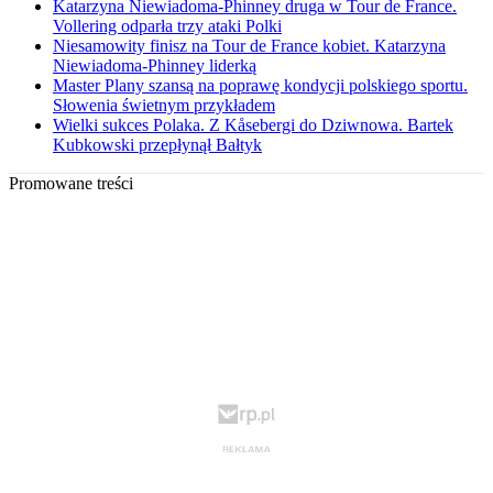
Katarzyna Niewiadoma-Phinney druga w Tour de France.
Vollering odparła trzy ataki Polki
Niesamowity finisz na Tour de France kobiet. Katarzyna
Niewiadoma-Phinney liderką
Master Plany szansą na poprawę kondycji polskiego sportu.
Słowenia świetnym przykładem
Wielki sukces Polaka. Z Kåsebergi do Dziwnowa. Bartek
Kubkowski przepłynął Bałtyk
Promowane treści