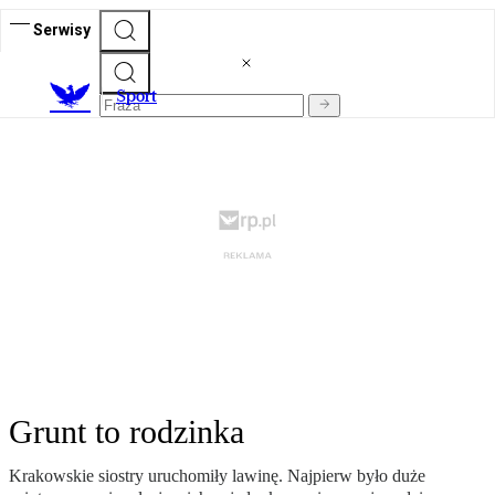
Serwisy
S
port
Grunt to rodzinka
Krakowskie siostry uruchomiły lawinę. Najpierw było duże