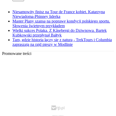
Niesamowity finisz na Tour de France kobiet. Katarzyna
Niewiadoma-Phinney liderką
Master Plany szansą na poprawę kondycji polskiego sportu.
Słowenia świetnym przykładem
Wielki sukces Polaka. Z Kåsebergi do Dziwnowa. Bartek
Kubkowski przepłynął Bałtyk
Tam, gdzie historia łączy się z naturą - TrekTours i Columbia
zapraszają na rajd pieszy w Modlinie
Promowane treści