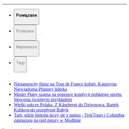
Powiązane
Polecane
Najnowsze
Tagi
Niesamowity finisz na Tour de France kobiet. Katarzyna
Niewiadoma-Phinney liderką
Master Plany szansą na poprawę kondycji polskiego sportu.
Słowenia świetnym przykładem
Wielki sukces Polaka. Z Kåsebergi do Dziwnowa. Bartek
Kubkowski przepłynął Bałtyk
Tam, gdzie historia łączy się z naturą - TrekTours i Columbia
zapraszają na rajd pieszy w Modlinie