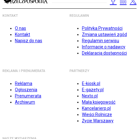
KONTAKT
REGULAMIN
O nas
Polityka Prywatności
Kontakt
Zmiana ustawień zgód
Napisz do nas
Regulamin serwisu
Informacje o nadawcy
Deklaracja dostępności
REKLAMA I PRENUMERATA
PARTNERZY
Reklama
E-kiosk.pl
Ogłoszenia
E-gazety.pl
Prenumerata
Nexto.pl
Archiwum
Mała księgowość
Kancelarierp.pl
Wieści Rolnicze
Życie Warszawy
NASZE WYDARZENIA