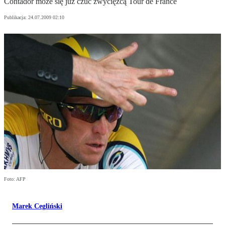
Contador może się już czuć zwycięzcą Tour de France
Publikacja:
24.07.2009 02:10
Foto: AFP
Marek Cegliński