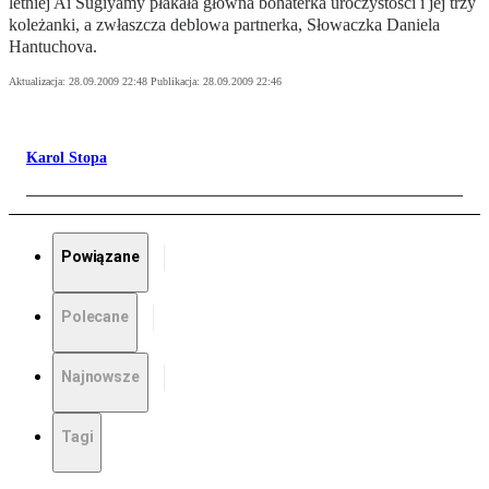
letniej Ai Sugiyamy płakała główna bohaterka uroczystości i jej trzy
koleżanki, a zwłaszcza deblowa partnerka, Słowaczka Daniela
Hantuchova.
Aktualizacja:
28.09.2009 22:48
Publikacja:
28.09.2009 22:46
Karol Stopa
Powiązane
Polecane
Najnowsze
Tagi