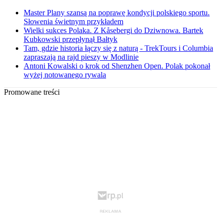
Master Plany szansą na poprawę kondycji polskiego sportu.
Słowenia świetnym przykładem
Wielki sukces Polaka. Z Kåsebergi do Dziwnowa. Bartek
Kubkowski przepłynął Bałtyk
Tam, gdzie historia łączy się z naturą - TrekTours i Columbia
zapraszają na rajd pieszy w Modlinie
Antoni Kowalski o krok od Shenzhen Open. Polak pokonał
wyżej notowanego rywala
Promowane treści