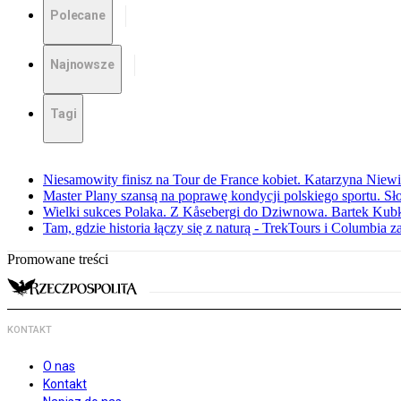
Polecane
Najnowsze
Tagi
Niesamowity finisz na Tour de France kobiet. Katarzyna Niew
Master Plany szansą na poprawę kondycji polskiego sportu. S
Wielki sukces Polaka. Z Kåsebergi do Dziwnowa. Bartek Kubk
Tam, gdzie historia łączy się z naturą - TrekTours i Columbia z
Promowane treści
KONTAKT
O nas
Kontakt