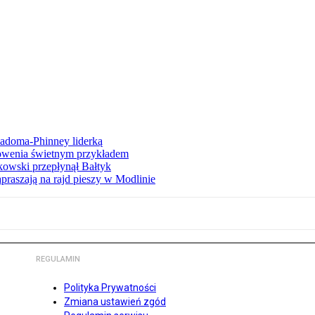
iadoma-Phinney liderką
łowenia świetnym przykładem
owski przepłynął Bałtyk
apraszają na rajd pieszy w Modlinie
REGULAMIN
Polityka Prywatności
Zmiana ustawień zgód