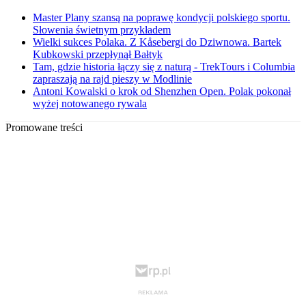
Master Plany szansą na poprawę kondycji polskiego sportu.
Słowenia świetnym przykładem
Wielki sukces Polaka. Z Kåsebergi do Dziwnowa. Bartek
Kubkowski przepłynął Bałtyk
Tam, gdzie historia łączy się z naturą - TrekTours i Columbia
zapraszają na rajd pieszy w Modlinie
Antoni Kowalski o krok od Shenzhen Open. Polak pokonał
wyżej notowanego rywala
Promowane treści