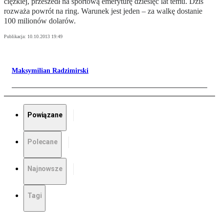
ciężkiej, przeszedł na sportową emeryturę dziesięć lat temu. Dziś
rozważa powrót na ring. Warunek jest jeden – za walkę dostanie
100 milionów dolarów.
Publikacja:
10.10.2013 19:49
Maksymilian Radzimirski
Powiązane
Polecane
Najnowsze
Tagi